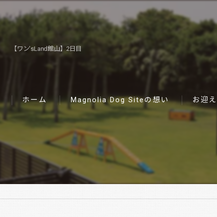
【ワン’sLand館山】2日目
ホーム
Magnolia Dog Siteの想い
お迎え