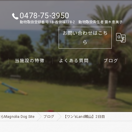
0478-75-3950
動物取扱登録番号 18-香健福778-2 動物取扱責任者 齋木恵美子
お問い合わせはこち
ら
ス
当施設の特徴
よくある質問
ブログ
ゴールデンレトリーバー
パピー
ペット
nolia Dog Site
ブログ
【ワン’sLand館山】2日目
犬舎