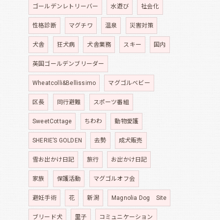
ゴールデンレトリーバー
水遊び
社会化
性格診断
マグチワ
温泉
災害対策
犬舎
狂犬病
犬舎業務
スキー
国内
英国ゴールデンブリーダー
Wheatcolli&Bellissimo
マグゴルベビー
区長
同行避難
スポーツ番組
SweetCottage
ちわわ
動物愛護
SHERIE’S GOLDEN
去勢
成犬販売
雪お出かけ日記
旅行
お出かけ日記
家族
保護活動
マグゴルオフ会
避妊手術
花
新潟
Magnolia Dog Site
ブリード犬
里子
コミュニケーション