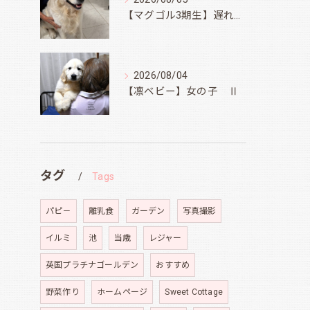
【マグゴル3期生】遅ればせながら
2026/08/04
【凛ベビー】女の子 Ⅱ
タグ
Tags
パピ－
離乳食
ガーデン
写真撮影
イルミ
池
当歳
レジャー
英国プラチナゴールデン
おすすめ
野菜作り
ホームページ
Sweet Cottage