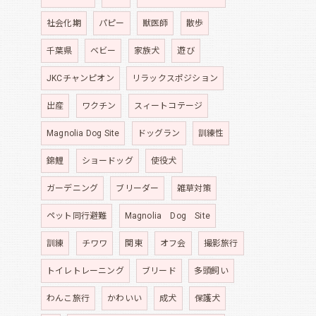
社会化期
パピー
獣医師
散歩
千葉県
ベビー
家族犬
遊び
JKCチャンピオン
リラックスポジション
出産
ワクチン
スィートコテージ
Magnolia Dog Site
ドッグラン
訓練性
錦鯉
ショードッグ
使役犬
ガーデニング
ブリーダー
雑草対策
ペット同行避難
Magnolia Dog Site
訓練
チワワ
関東
オフ会
撮影旅行
トイレトレーニング
ブリード
多頭飼い
わんこ旅行
かわいい
成犬
保護犬