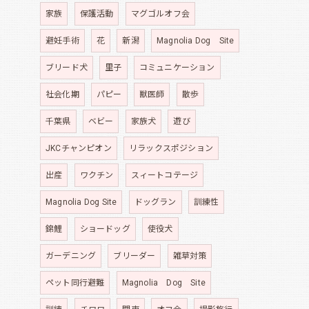
家族
保護活動
マグゴルオフ会
避妊手術
花
新潟
Magnolia Dog Site
ブリード犬
里子
コミュニケーション
社会化期
パピー
獣医師
散歩
千葉県
ベビー
家族犬
遊び
JKCチャンピオン
リラックスポジション
出産
ワクチン
スィートコテージ
Magnolia Dog Site
ドッグラン
訓練性
錦鯉
ショードッグ
使役犬
ガーデニング
ブリーダー
雑草対策
ペット同行避難
Magnolia Dog Site