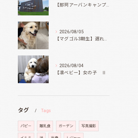
【那珂アーバンキャンプフィールド】
2026/08/05
【マグゴル3期生】遅ればせながら
2026/08/04
【凛ベビー】女の子 Ⅱ
タグ
Tags
パピ－
離乳食
ガーデン
写真撮影
イルミ
池
当歳
レジャー