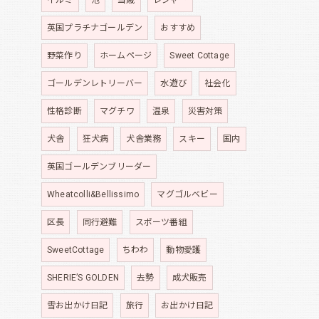
英国プラチナゴールデン
おすすめ
野菜作り
ホームページ
Sweet Cottage
ゴールデンレトリーバー
水遊び
社会化
性格診断
マグチワ
温泉
災害対策
犬舎
狂犬病
犬舎業務
スキー
国内
英国ゴールデンブリーダー
Wheatcolli&Bellissimo
マグゴルベビー
区長
同行避難
スポーツ番組
SweetCottage
ちわわ
動物愛護
SHERIE’S GOLDEN
去勢
成犬販売
雪お出かけ日記
旅行
お出かけ日記