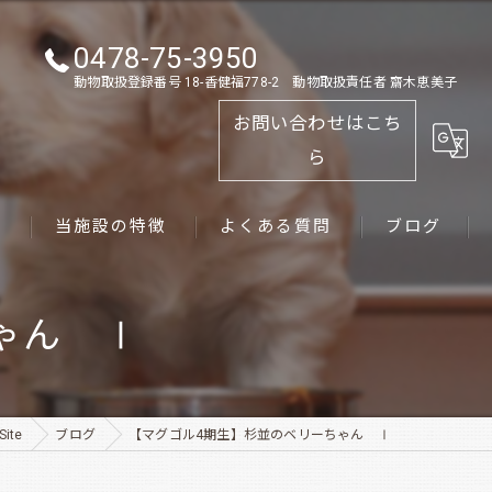
0478-75-3950
動物取扱登録番号 18-香健福778-2 動物取扱責任者 齋木恵美子
お問い合わせはこち
ら
ス
当施設の特徴
よくある質問
ブログ
ゴールデンレトリーバー
ゃん Ⅰ
パピー
ペット
ite
ブログ
【マグゴル4期生】杉並のベリーちゃん Ⅰ
犬舎