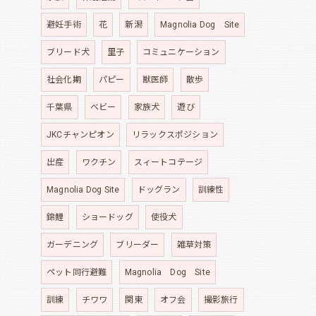
避妊手術
花
新潟
Magnolia Dog Site
ブリード犬
里子
コミュニケーション
社会化期
パピー
獣医師
散歩
千葉県
ベビー
家族犬
遊び
JKCチャンピオン
リラックスポジション
出産
ワクチン
スィートコテージ
Magnolia Dog Site
ドッグラン
訓練性
錦鯉
ショードッグ
使役犬
ガーデニング
ブリーダー
雑草対策
ペット同行避難
Magnolia Dog Site
訓練
チワワ
関東
オフ会
撮影旅行