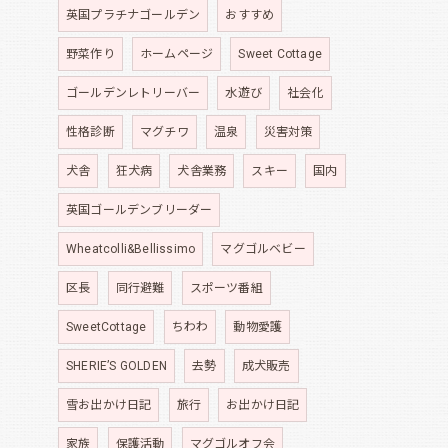
英国プラチナゴールデン
おすすめ
野菜作り
ホームページ
Sweet Cottage
ゴールデンレトリーバー
水遊び
社会化
性格診断
マグチワ
温泉
災害対策
犬舎
狂犬病
犬舎業務
スキー
国内
英国ゴールデンブリーダー
Wheatcolli&Bellissimo
マグゴルベビー
区長
同行避難
スポーツ番組
SweetCottage
ちわわ
動物愛護
SHERIE’S GOLDEN
去勢
成犬販売
雪お出かけ日記
旅行
お出かけ日記
家族
保護活動
マグゴルオフ会