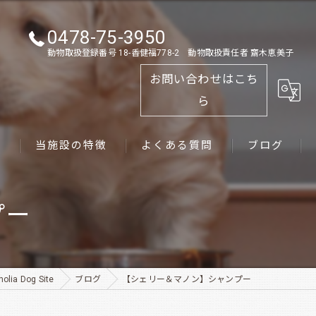
0478-75-3950
動物取扱登録番号 18-香健福778-2 動物取扱責任者 齋木恵美子
お問い合わせはこち
ら
ス
当施設の特徴
よくある質問
ブログ
ゴールデンレトリーバー
プー
パピー
ペット
a Dog Site
ブログ
【シェリー＆マノン】シャンプー
犬舎