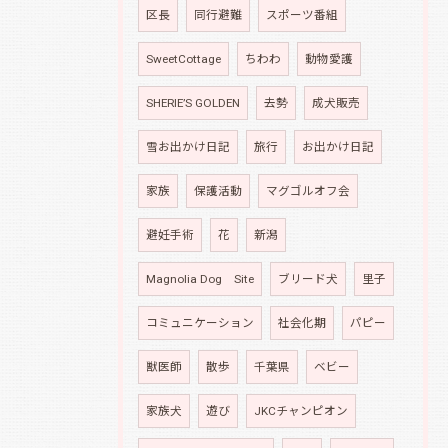
区長
同行避難
スポーツ番組
SweetCottage
ちわわ
動物愛護
SHERIE’S GOLDEN
去勢
成犬販売
雪お出かけ日記
旅行
お出かけ日記
家族
保護活動
マグゴルオフ会
避妊手術
花
新潟
Magnolia Dog Site
ブリード犬
里子
コミュニケーション
社会化期
パピー
獣医師
散歩
千葉県
ベビー
家族犬
遊び
JKCチャンピオン