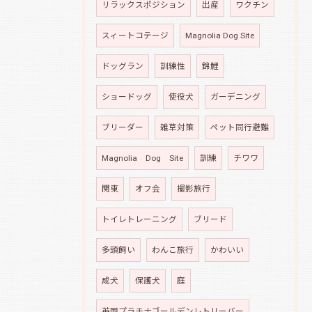
リラックスポジション
出産
ワクチン
スィートコテージ
Magnolia Dog Site
ドッグラン
訓練性
錦鯉
ショードッグ
使役犬
ガーデニング
ブリーダー
雑草対策
ペット同行避難
Magnolia Dog Site
訓練
チワワ
関東
オフ会
撮影旅行
トイレトレーニング
ブリード
多頭飼い
わんこ旅行
かわいい
成犬
保護犬
庭
英国プラチナゴールデンレトリーバー