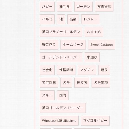
パピ－
離乳食
ガーデン
写真撮影
イルミ
池
当歳
レジャー
英国プラチナゴールデン
おすすめ
野菜作り
ホームページ
Sweet Cottage
ゴールデンレトリーバー
水遊び
社会化
性格診断
マグチワ
温泉
災害対策
犬舎
狂犬病
犬舎業務
スキー
国内
英国ゴールデンブリーダー
Wheatcolli&Bellissimo
マグゴルベビー