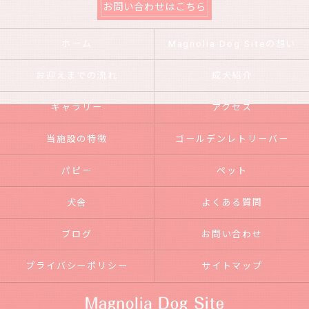
お問い合わせはこちら
ホーム
Magnolia Dog Siteの想い
お迎えまでの流れ
成犬紹介
ギャラリー
アクセス
当施設の特徴
ゴールデンレトリーバー
パピー
ペット
犬舎
よくある質問
ブログ
お問い合わせ
プライバシーポリシー
サイトマップ