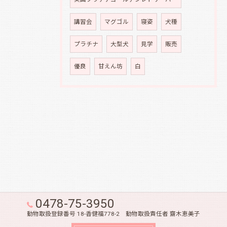
講習会
マグゴル
寝姿
犬種
プラチナ
大型犬
見学
販売
優良
甘えん坊
白
0478-75-3950
動物取扱登録番号 18-香健福778-2 動物取扱責任者 齋木恵美子