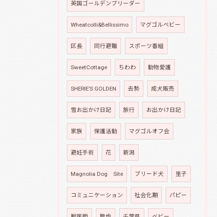
英国ゴールデンブリーダー
Wheatcolli&Bellissimo
マグゴルベビー
区長
同行避難
スポーツ番組
SweetCottage
ちわわ
動物愛護
SHERIE’S GOLDEN
去勢
成犬販売
雪お出かけ日記
旅行
お出かけ日記
家族
保護活動
マグゴルオフ会
避妊手術
花
新潟
Magnolia Dog Site
ブリード犬
里子
コミュニケーション
社会化期
パピー
獣医師
散歩
千葉県
ベビー