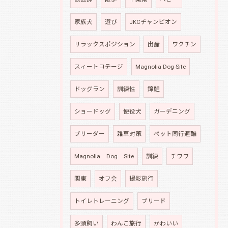
家族犬
遊び
JKCチャンピオン
リラックスポジション
出産
ワクチン
スィートコテージ
Magnolia Dog Site
ドッグラン
訓練性
錦鯉
ショードッグ
使役犬
ガーデニング
ブリーダー
雑草対策
ペット同行避難
Magnolia Dog Site
訓練
チワワ
関東
オフ会
撮影旅行
トイレトレーニング
ブリード
多頭飼い
わんこ旅行
かわいい