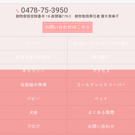
0478-75-3950
動物取扱登録番号 18-香健福778-2 動物取扱責任者 齋木恵美子
お問い合わせはこちら
ホーム
Magnolia Dog Siteの想い
お迎えまでの流れ
成犬紹介
ギャラリー
アクセス
当施設の特徴
ゴールデンレトリーバー
パピー
ペット
犬舎
よくある質問
ブログ
お問い合わせ