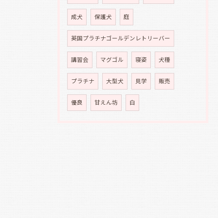
成犬
保護犬
庭
英国プラチナゴールデンレトリーバー
講習会
マグゴル
寝姿
犬種
プラチナ
大型犬
見学
販売
優良
甘えん坊
白