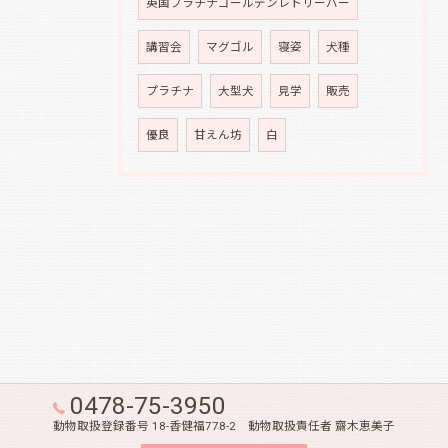
英国プラチナゴールデンレトリーバー
講習会
マグゴル
寝姿
犬種
プラチナ
大型犬
見学
販売
優良
甘えん坊
白
0478-75-3950
動物取扱登録番号 18-香健福778-2 動物取扱責任者 齋木恵美子