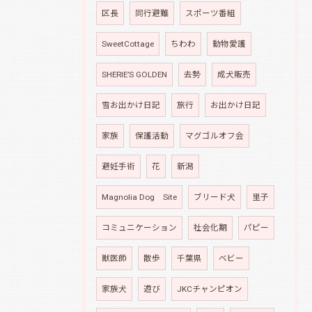
区長
同行避難
スポーツ番組
SweetCottage
ちわわ
動物愛護
SHERIE’S GOLDEN
去勢
成犬販売
雪お出かけ日記
旅行
お出かけ日記
家族
保護活動
マグゴルオフ会
避妊手術
花
新潟
Magnolia Dog Site
ブリード犬
里子
コミュニケーション
社会化期
パピー
獣医師
散歩
千葉県
ベビー
家族犬
遊び
JKCチャンピオン