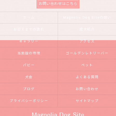
お問い合わせはこちら
ホーム
Magnolia Dog Siteの想い
お迎えまでの流れ
成犬紹介
ギャラリー
アクセス
当施設の特徴
ゴールデンレトリーバー
パピー
ペット
犬舎
よくある質問
ブログ
お問い合わせ
プライバシーポリシー
サイトマップ