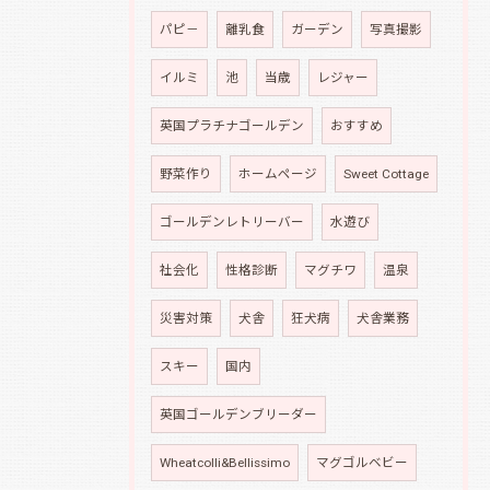
パピ－
離乳食
ガーデン
写真撮影
イルミ
池
当歳
レジャー
英国プラチナゴールデン
おすすめ
野菜作り
ホームページ
Sweet Cottage
ゴールデンレトリーバー
水遊び
社会化
性格診断
マグチワ
温泉
災害対策
犬舎
狂犬病
犬舎業務
スキー
国内
英国ゴールデンブリーダー
Wheatcolli&Bellissimo
マグゴルベビー