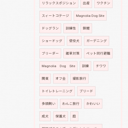
リラックスポジション
出産
ワクチン
スィートコテージ
Magnolia Dog Site
ドッグラン
訓練性
錦鯉
ショードッグ
使役犬
ガーデニング
ブリーダー
雑草対策
ペット同行避難
Magnolia Dog Site
訓練
チワワ
関東
オフ会
撮影旅行
トイレトレーニング
ブリード
多頭飼い
わんこ旅行
かわいい
成犬
保護犬
庭