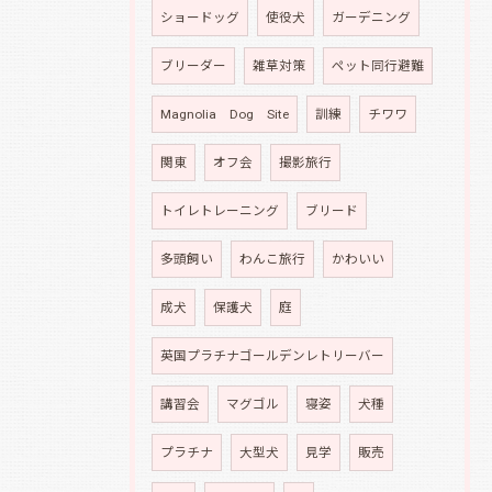
ショードッグ
使役犬
ガーデニング
ブリーダー
雑草対策
ペット同行避難
Magnolia Dog Site
訓練
チワワ
関東
オフ会
撮影旅行
トイレトレーニング
ブリード
多頭飼い
わんこ旅行
かわいい
成犬
保護犬
庭
英国プラチナゴールデンレトリーバー
講習会
マグゴル
寝姿
犬種
プラチナ
大型犬
見学
販売