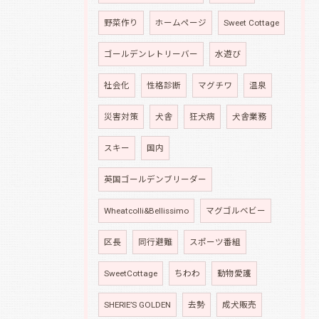
野菜作り
ホームページ
Sweet Cottage
ゴールデンレトリーバー
水遊び
社会化
性格診断
マグチワ
温泉
災害対策
犬舎
狂犬病
犬舎業務
スキー
国内
英国ゴールデンブリーダー
Wheatcolli&Bellissimo
マグゴルベビー
区長
同行避難
スポーツ番組
SweetCottage
ちわわ
動物愛護
SHERIE’S GOLDEN
去勢
成犬販売