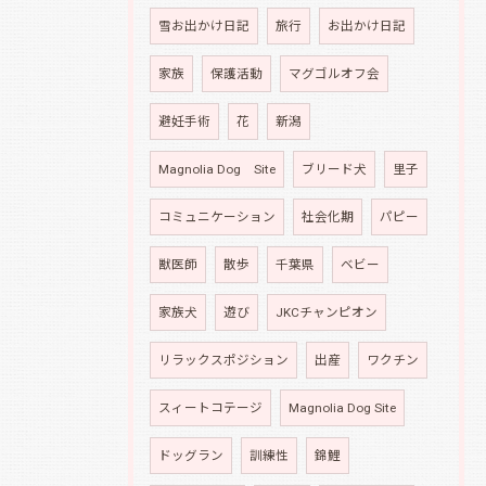
雪お出かけ日記
旅行
お出かけ日記
家族
保護活動
マグゴルオフ会
避妊手術
花
新潟
Magnolia Dog Site
ブリード犬
里子
コミュニケーション
社会化期
パピー
獣医師
散歩
千葉県
ベビー
家族犬
遊び
JKCチャンピオン
リラックスポジション
出産
ワクチン
スィートコテージ
Magnolia Dog Site
ドッグラン
訓練性
錦鯉