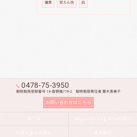
優良
甘えん坊
白
0478-75-3950
動物取扱登録番号 18-香健福778-2 動物取扱責任者 齋木恵美子
お問い合わせはこちら
ホーム
Magnolia Dog Siteの想い
お迎えまでの流れ
成犬紹介