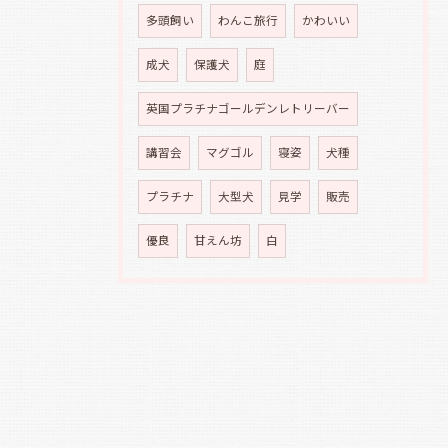
多頭飼い
わんこ旅行
かわいい
成犬
保護犬
庭
英国プラチナゴールデンレトリーバー
講習会
マグゴル
寝姿
犬種
プラチナ
大型犬
見学
販売
優良
甘えん坊
白