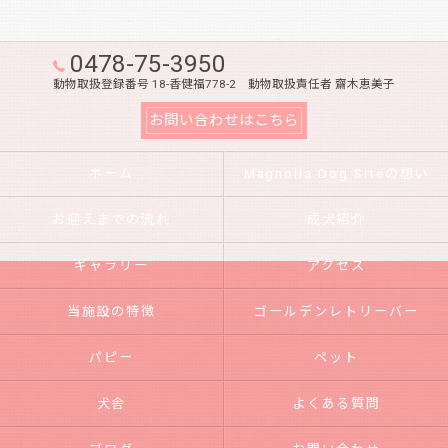
0478-75-3950
動物取扱登録番号 18-香健福778-2 動物取扱責任者 齋木恵美子
お問い合わせはこちら
ホーム
Magnolia Dog Siteの想い
お迎えまでの流れ
成犬紹介
ギャラリー
アクセス
当施設の特徴
ゴールデンレトリーバー
パピー
ペット
犬舎
よくある質問