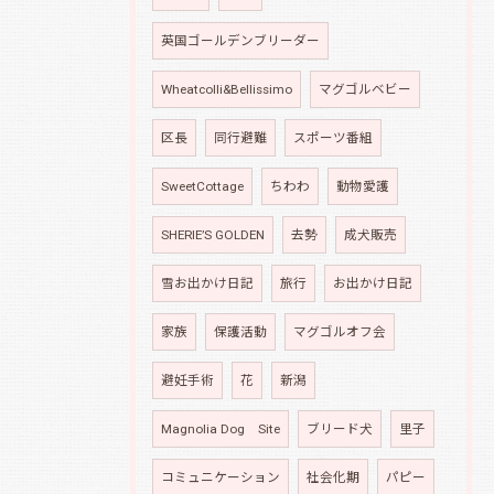
英国ゴールデンブリーダー
Wheatcolli&Bellissimo
マグゴルベビー
区長
同行避難
スポーツ番組
SweetCottage
ちわわ
動物愛護
SHERIE’S GOLDEN
去勢
成犬販売
雪お出かけ日記
旅行
お出かけ日記
家族
保護活動
マグゴルオフ会
避妊手術
花
新潟
Magnolia Dog Site
ブリード犬
里子
コミュニケーション
社会化期
パピー