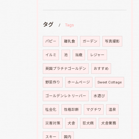
タグ
Tags
パピ－
離乳食
ガーデン
写真撮影
イルミ
池
当歳
レジャー
英国プラチナゴールデン
おすすめ
野菜作り
ホームページ
Sweet Cottage
ゴールデンレトリーバー
水遊び
社会化
性格診断
マグチワ
温泉
災害対策
犬舎
狂犬病
犬舎業務
スキー
国内