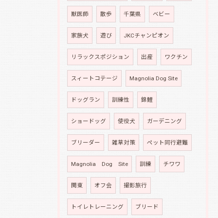
獣医師
散歩
千葉県
ベビー
家族犬
遊び
JKCチャンピオン
リラックスポジション
出産
ワクチン
スィートコテージ
Magnolia Dog Site
ドッグラン
訓練性
錦鯉
ショードッグ
使役犬
ガーデニング
ブリーダー
雑草対策
ペット同行避難
Magnolia Dog Site
訓練
チワワ
関東
オフ会
撮影旅行
トイレトレーニング
ブリード