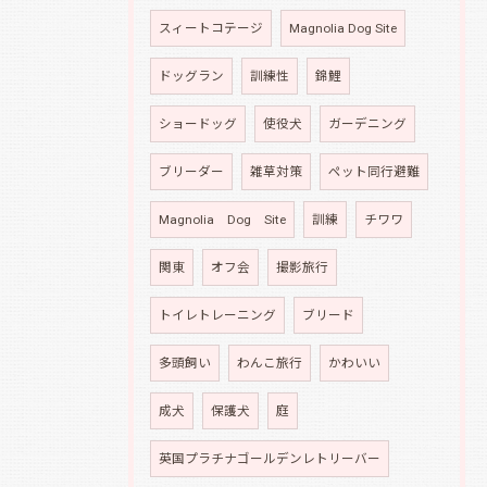
スィートコテージ
Magnolia Dog Site
ドッグラン
訓練性
錦鯉
ショードッグ
使役犬
ガーデニング
ブリーダー
雑草対策
ペット同行避難
Magnolia Dog Site
訓練
チワワ
関東
オフ会
撮影旅行
トイレトレーニング
ブリード
多頭飼い
わんこ旅行
かわいい
成犬
保護犬
庭
英国プラチナゴールデンレトリーバー