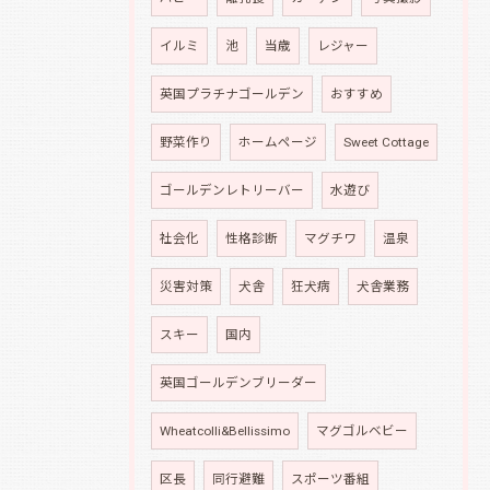
イルミ
池
当歳
レジャー
英国プラチナゴールデン
おすすめ
野菜作り
ホームページ
Sweet Cottage
ゴールデンレトリーバー
水遊び
社会化
性格診断
マグチワ
温泉
災害対策
犬舎
狂犬病
犬舎業務
スキー
国内
英国ゴールデンブリーダー
Wheatcolli&Bellissimo
マグゴルベビー
区長
同行避難
スポーツ番組