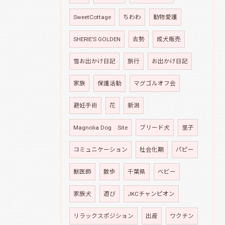
SweetCottage
ちわわ
動物愛護
SHERIE’S GOLDEN
去勢
成犬販売
雪お出かけ日記
旅行
お出かけ日記
家族
保護活動
マグゴルオフ会
避妊手術
花
新潟
Magnolia Dog Site
ブリード犬
里子
コミュニケーション
社会化期
パピー
獣医師
散歩
千葉県
ベビー
家族犬
遊び
JKCチャンピオン
リラックスポジション
出産
ワクチン