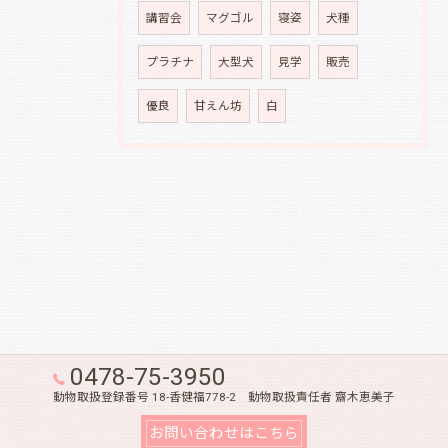
講習会
マグゴル
寝姿
犬種
プラチナ
大型犬
見学
販売
優良
甘えん坊
白
0478-75-3950
動物取扱登録番号 18-香健福778-2 動物取扱責任者 齋木恵美子
お問い合わせはこちら