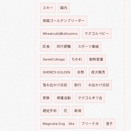
スキー
国内
英国ゴールデンブリーダー
Wheatcolli&Bellissimo
マグゴルベビー
区長
同行避難
スポーツ番組
SweetCottage
ちわわ
動物愛護
SHERIE’S GOLDEN
去勢
成犬販売
雪お出かけ日記
旅行
お出かけ日記
家族
保護活動
マグゴルオフ会
避妊手術
花
新潟
Magnolia Dog Site
ブリード犬
里子