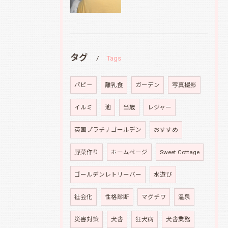
タグ
Tags
パピ－
離乳食
ガーデン
写真撮影
イルミ
池
当歳
レジャー
英国プラチナゴールデン
おすすめ
野菜作り
ホームページ
Sweet Cottage
ゴールデンレトリーバー
水遊び
社会化
性格診断
マグチワ
温泉
災害対策
犬舎
狂犬病
犬舎業務