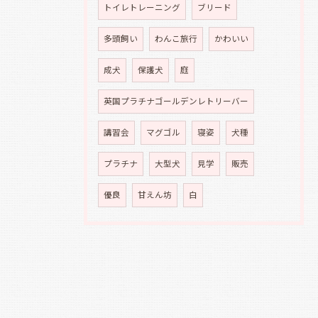
トイレトレーニング
ブリード
多頭飼い
わんこ旅行
かわいい
成犬
保護犬
庭
英国プラチナゴールデンレトリーバー
講習会
マグゴル
寝姿
犬種
プラチナ
大型犬
見学
販売
優良
甘えん坊
白