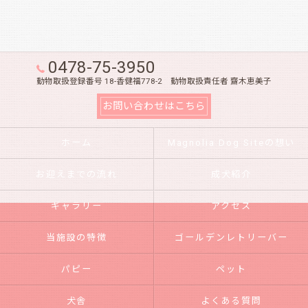
0478-75-3950
動物取扱登録番号 18-香健福778-2 動物取扱責任者 齋木恵美子
お問い合わせはこちら
ホーム
Magnolia Dog Siteの想い
お迎えまでの流れ
成犬紹介
ギャラリー
アクセス
当施設の特徴
ゴールデンレトリーバー
パピー
ペット
犬舎
よくある質問