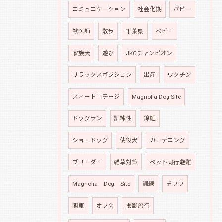
コミュニケーション
社会化期
パピー
獣医師
散歩
千葉県
ベビー
家族犬
遊び
JKCチャンピオン
リラックスポジション
出産
ワクチン
スィートコテージ
Magnolia Dog Site
ドッグラン
訓練性
錦鯉
ショードッグ
使役犬
ガーデニング
ブリーダー
雑草対策
ペット同行避難
Magnolia Dog Site
訓練
チワワ
関東
オフ会
撮影旅行