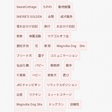
SweetCottage
ちわわ
動物愛護
SHERIE’S GOLDEN
去勢
成犬販売
雪お出かけ日記
旅行
お出かけ日記
家族
保護活動
マグゴルオフ会
避妊手術
花
新潟
Magnolia Dog Site
ブリード犬
里子
コミュニケーション
社会化期
パピー
獣医師
散歩
千葉県
ベビー
家族犬
遊び
JKCチャンピオン
リラックスポジション
出産
ワクチン
スィートコテージ
Magnolia Dog Site
ドッグラン
訓練性