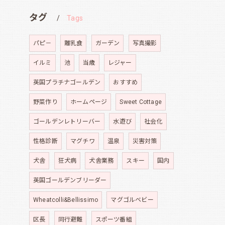
タグ
Tags
パピ－
離乳食
ガーデン
写真撮影
イルミ
池
当歳
レジャー
英国プラチナゴールデン
おすすめ
野菜作り
ホームページ
Sweet Cottage
ゴールデンレトリーバー
水遊び
社会化
性格診断
マグチワ
温泉
災害対策
犬舎
狂犬病
犬舎業務
スキー
国内
英国ゴールデンブリーダー
Wheatcolli&Bellissimo
マグゴルベビー
区長
同行避難
スポーツ番組