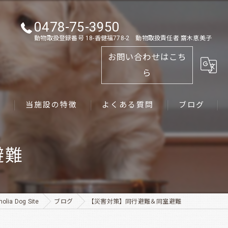
0478-75-3950
動物取扱登録番号 18-香健福778-2 動物取扱責任者 齋木恵美子
お問い合わせはこち
ら
ス
当施設の特徴
よくある質問
ブログ
ゴールデンレトリーバー
避難
パピー
ペット
a Dog Site
ブログ
【災害対策】同行避難＆同室避難
犬舎