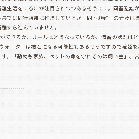
避難生活をする）が注目されつつあるそうです。同室避難
葉県では同行避難は推進しているが「同室避難」の普及は
避難すら進んでいません。
難ができるか、ルールはどうなっているか、備蓄の状況は
ルウォーターは結石になる可能性もあるそうですので確認を
ます。「動物も家族、ペットの命を守れるのは飼い主」、
-------------