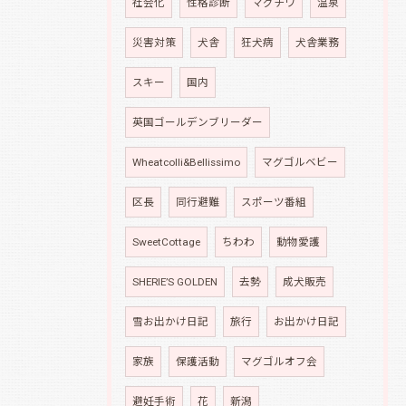
社会化
性格診断
マグチワ
温泉
災害対策
犬舎
狂犬病
犬舎業務
スキー
国内
英国ゴールデンブリーダー
Wheatcolli&Bellissimo
マグゴルベビー
区長
同行避難
スポーツ番組
SweetCottage
ちわわ
動物愛護
SHERIE’S GOLDEN
去勢
成犬販売
雪お出かけ日記
旅行
お出かけ日記
家族
保護活動
マグゴルオフ会
避妊手術
花
新潟