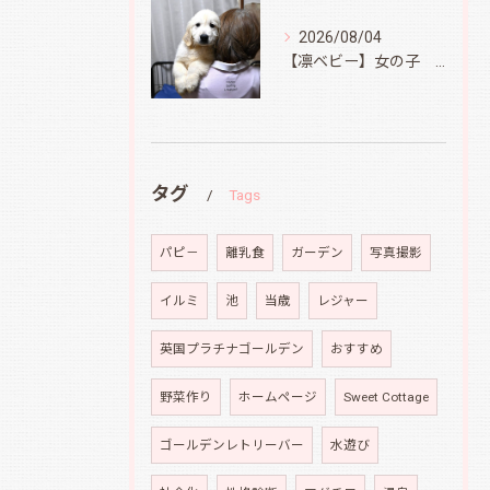
2026/08/04
【凛ベビー】女の子 Ⅱ
タグ
Tags
パピ－
離乳食
ガーデン
写真撮影
イルミ
池
当歳
レジャー
英国プラチナゴールデン
おすすめ
野菜作り
ホームページ
Sweet Cottage
ゴールデンレトリーバー
水遊び