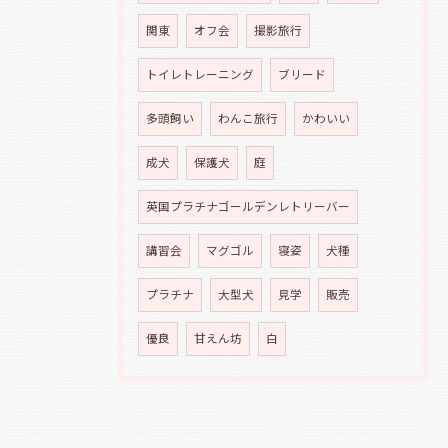
関東
オフ会
撮影旅行
トイレトレーニング
ブリード
多頭飼い
わんこ旅行
かわいい
成犬
保護犬
庭
英国プラチナゴールデンレトリーバー
講習会
マグゴル
寝姿
犬種
プラチナ
大型犬
見学
販売
優良
甘えん坊
白