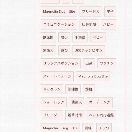
Magnolia Dog Site
ブリード犬
里子
コミュニケーション
社会化期
パピー
獣医師
散歩
千葉県
ベビー
家族犬
遊び
JKCチャンピオン
リラックスポジション
出産
ワクチン
スィートコテージ
Magnolia Dog Site
ドッグラン
訓練性
錦鯉
ショードッグ
使役犬
ガーデニング
ブリーダー
雑草対策
ペット同行避難
Magnolia Dog Site
訓練
チワワ