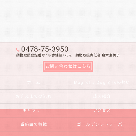
0478-75-3950
動物取扱登録番号 18-香健福778-2 動物取扱責任者 齋木恵美子
お問い合わせはこちら
ホーム
Magnolia Dog Siteの想い
お迎えまでの流れ
成犬紹介
ギャラリー
アクセス
当施設の特徴
ゴールデンレトリーバー