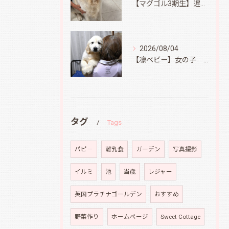
【マグゴル3期生】遅ればせながら
2026/08/04
【凛ベビー】女の子 Ⅱ
タグ
Tags
パピ－
離乳食
ガーデン
写真撮影
イルミ
池
当歳
レジャー
英国プラチナゴールデン
おすすめ
野菜作り
ホームページ
Sweet Cottage