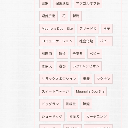
家族
保護活動
マグゴルオフ会
避妊手術
花
新潟
Magnolia Dog Site
ブリード犬
里子
コミュニケーション
社会化期
パピー
獣医師
散歩
千葉県
ベビー
家族犬
遊び
JKCチャンピオン
リラックスポジション
出産
ワクチン
スィートコテージ
Magnolia Dog Site
ドッグラン
訓練性
錦鯉
ショードッグ
使役犬
ガーデニング