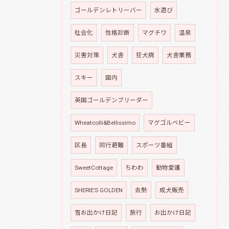
ゴールデンレトリーバー
水遊び
社会化
性格診断
マグチワ
温泉
災害対策
犬舎
狂犬病
犬舎業務
スキー
国内
英国ゴールデンブリーダー
Wheatcolli&Bellissimo
マグゴルベビー
区長
同行避難
スポーツ番組
SweetCottage
ちわわ
動物愛護
SHERIE’S GOLDEN
去勢
成犬販売
雪お出かけ日記
旅行
お出かけ日記