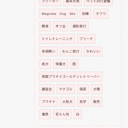
ブリーダー
雑草対策
ペット同行避難
Magnolia Dog Site
訓練
チワワ
関東
オフ会
撮影旅行
トイレトレーニング
ブリード
多頭飼い
わんこ旅行
かわいい
成犬
保護犬
庭
英国プラチナゴールデンレトリーバー
講習会
マグゴル
寝姿
犬種
プラチナ
大型犬
見学
販売
優良
甘えん坊
白