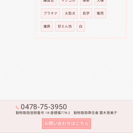
講習会
マグゴル
寝姿
犬種
プラチナ
大型犬
見学
販売
優良
甘えん坊
白
0478-75-3950
動物取扱登録番号 18-香健福778-2 動物取扱責任者 齋木恵美子
お問い合わせはこちら