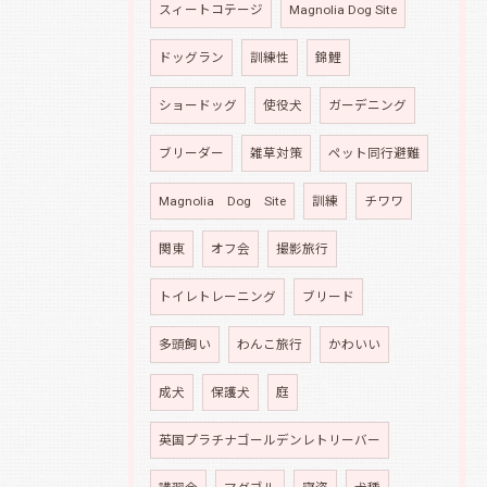
スィートコテージ
Magnolia Dog Site
ドッグラン
訓練性
錦鯉
ショードッグ
使役犬
ガーデニング
ブリーダー
雑草対策
ペット同行避難
Magnolia Dog Site
訓練
チワワ
関東
オフ会
撮影旅行
トイレトレーニング
ブリード
多頭飼い
わんこ旅行
かわいい
成犬
保護犬
庭
英国プラチナゴールデンレトリーバー