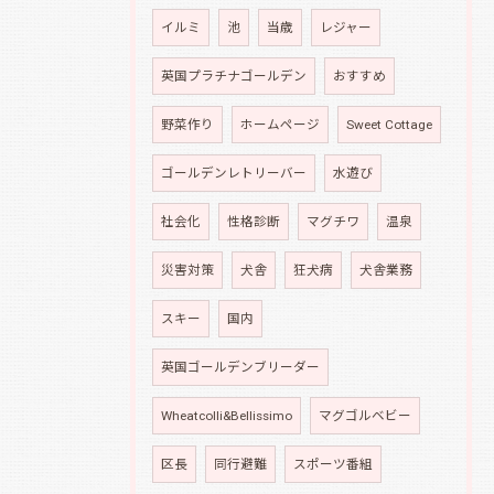
イルミ
池
当歳
レジャー
英国プラチナゴールデン
おすすめ
野菜作り
ホームページ
Sweet Cottage
ゴールデンレトリーバー
水遊び
社会化
性格診断
マグチワ
温泉
災害対策
犬舎
狂犬病
犬舎業務
スキー
国内
英国ゴールデンブリーダー
Wheatcolli&Bellissimo
マグゴルベビー
区長
同行避難
スポーツ番組