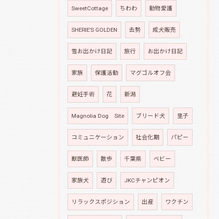
SweetCottage
ちわわ
動物愛護
SHERIE’S GOLDEN
去勢
成犬販売
雪お出かけ日記
旅行
お出かけ日記
家族
保護活動
マグゴルオフ会
避妊手術
花
新潟
Magnolia Dog Site
ブリード犬
里子
コミュニケーション
社会化期
パピー
獣医師
散歩
千葉県
ベビー
家族犬
遊び
JKCチャンピオン
リラックスポジション
出産
ワクチン