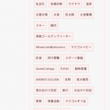
社会化
性格診断
マグチワ
温泉
災害対策
犬舎
狂犬病
犬舎業務
スキー
国内
英国ゴールデンブリーダー
Wheatcolli&Bellissimo
マグゴルベビー
区長
同行避難
スポーツ番組
SweetCottage
ちわわ
動物愛護
SHERIE’S GOLDEN
去勢
成犬販売
雪お出かけ日記
旅行
お出かけ日記
家族
保護活動
マグゴルオフ会