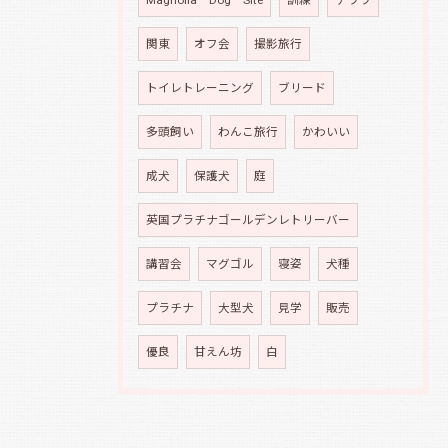
Magnolia Dog Site
訓練
チワワ
関東
オフ会
撮影旅行
トイレトレーニング
ブリード
多頭飼い
わんこ旅行
かわいい
成犬
保護犬
庭
英国プラチナゴールデンレトリーバー
講習会
マグゴル
寝姿
犬種
プラチナ
大型犬
見学
販売
優良
甘えん坊
白