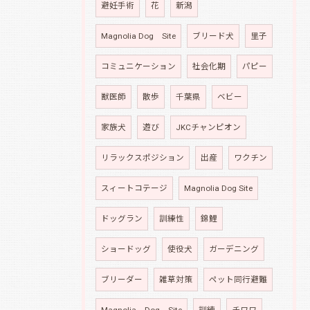
避妊手術
花
新潟
Magnolia Dog Site
ブリード犬
里子
コミュニケーション
社会化期
パピー
獣医師
散歩
千葉県
ベビー
家族犬
遊び
JKCチャンピオン
リラックスポジション
出産
ワクチン
スィートコテージ
Magnolia Dog Site
ドッグラン
訓練性
錦鯉
ショードッグ
使役犬
ガーデニング
ブリーダー
雑草対策
ペット同行避難