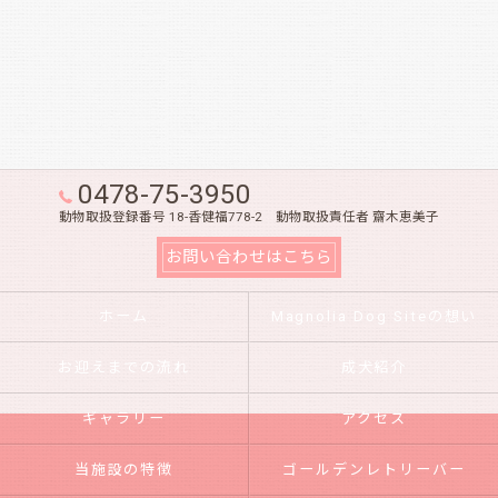
0478-75-3950
動物取扱登録番号 18-香健福778-2 動物取扱責任者 齋木恵美子
お問い合わせはこちら
ホーム
Magnolia Dog Siteの想い
お迎えまでの流れ
成犬紹介
ギャラリー
アクセス
当施設の特徴
ゴールデンレトリーバー