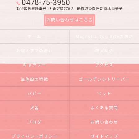
0478-75-3950
動物取扱登録番号 18-香健福778-2 動物取扱責任者 齋木恵美子
お問い合わせはこちら
ホーム
Magnolia Dog Siteの想い
お迎えまでの流れ
成犬紹介
ギャラリー
アクセス
当施設の特徴
ゴールデンレトリーバー
パピー
ペット
犬舎
よくある質問
ブログ
お問い合わせ
プライバシーポリシー
サイトマップ