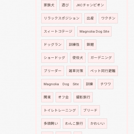
家族犬
遊び
JKCチャンピオン
リラックスポジション
出産
ワクチン
スィートコテージ
Magnolia Dog Site
ドッグラン
訓練性
錦鯉
ショードッグ
使役犬
ガーデニング
ブリーダー
雑草対策
ペット同行避難
Magnolia Dog Site
訓練
チワワ
関東
オフ会
撮影旅行
トイレトレーニング
ブリード
多頭飼い
わんこ旅行
かわいい