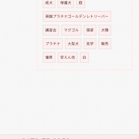
成犬
保護犬
庭
英国プラチナゴールデンレトリーバー
講習会
マグゴル
寝姿
犬種
プラチナ
大型犬
見学
販売
優良
甘えん坊
白