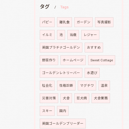
タグ
Tags
パピ－
離乳食
ガーデン
写真撮影
イルミ
池
当歳
レジャー
英国プラチナゴールデン
おすすめ
野菜作り
ホームページ
Sweet Cottage
ゴールデンレトリーバー
水遊び
社会化
性格診断
マグチワ
温泉
災害対策
犬舎
狂犬病
犬舎業務
スキー
国内
英国ゴールデンブリーダー