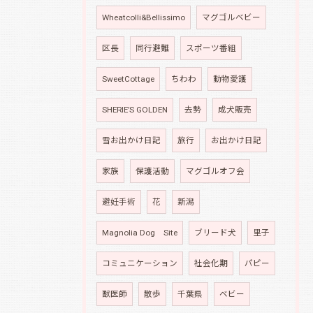
Wheatcolli&Bellissimo
マグゴルベビー
区長
同行避難
スポーツ番組
SweetCottage
ちわわ
動物愛護
SHERIE’S GOLDEN
去勢
成犬販売
雪お出かけ日記
旅行
お出かけ日記
家族
保護活動
マグゴルオフ会
避妊手術
花
新潟
Magnolia Dog Site
ブリード犬
里子
コミュニケーション
社会化期
パピー
獣医師
散歩
千葉県
ベビー